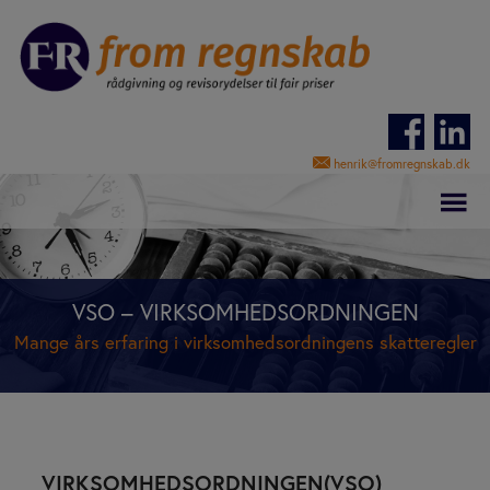
Hop
til
indholdet
henrik@fromregnskab.dk
VSO – VIRKSOMHEDSORDNINGEN
Mange års erfaring i virksomhedsordningens skatteregler
VIRKSOMHEDSORDNINGEN(VSO)