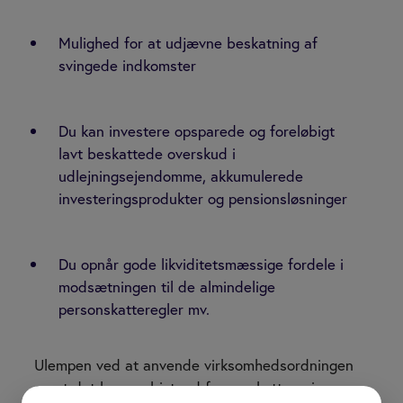
Mulighed for at udjævne beskatning af
svingede indkomster
Du kan investere opsparede og foreløbigt
lavt beskattede overskud i
udlejningsejendomme, akkumulerede
investeringsprodukter og pensionsløsninger
Du opnår gode likviditetsmæssige fordele i
modsætningen til de almindelige
personskatteregler mv.
Ulempen ved at anvende virksomhedsordningen
er, at det kræver bistand fra en skatterevisor mv.