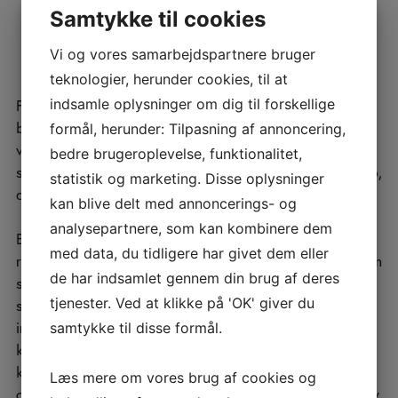
til at udarbejde fyldestgørende skatteregnskab,
Samtykke til cookies
selvangivelse og optimering af skatten. Dette
opvejes dog af de skattemæssige fordele.
Vi og vores samarbejdspartnere bruger
teknologier, herunder cookies, til at
indsamle oplysninger om dig til forskellige
For at anvende virksomhedsordningen som
beskatningsmodel skal privatøkonomien og
formål, herunder: Tilpasning af annoncering,
virksomhedens økonomi holdes adskilt – dels på
bedre brugeroplevelse, funktionalitet,
separate bankkonti, via bogføring samt skatteregnskab,
statistik og marketing. Disse oplysninger
der opfylder kravene i virksomhedsskatteloven.
kan blive delt med annoncerings- og
analysepartnere, som kan kombinere dem
Bogføringen og skatteregnskabet skal indeholde en
med data, du tidligere har givet dem eller
række specifikke oplysninger og opgørelser. Når du som
de har indsamlet gennem din brug af deres
selvstændig vælger at benytte virksomhedsordningen,
tjenester. Ved at klikke på 'OK' giver du
skal du for det indkomstår opgøre størrelsen af
indeståendet på indskudskontoen, indeståendet på
samtykke til disse formål.
kontoen for opsparet overskud, kapitalafkast,
kapitalafkastgrundlaget, summen af samtlige indskud
Læs mere om vores brug af cookies og
og hævninger herunder hensat til senere hævninger mv.