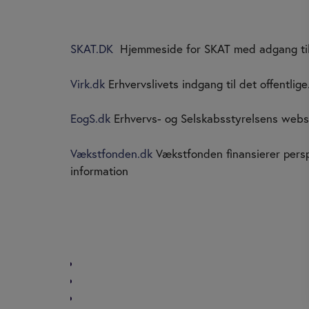
SKAT.DK
Hjemmeside for SKAT med adgang til
Virk.dk
Erhvervslivets indgang til det offentlige
EogS.dk
Erhvervs- og Selskabsstyrelsens websi
Vækstfonden.dk
Vækstfonden finansierer persp
information
NAVIGATION
SOCIA
Forside
Profil
Skat