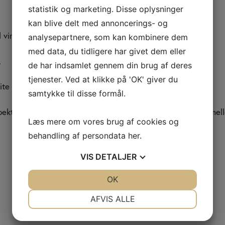
statistik og marketing. Disse oplysninger
kan blive delt med annoncerings- og
 virksomhedskalender.
analysepartnere, som kan kombinere dem
med data, du tidligere har givet dem eller
.
de har indsamlet gennem din brug af deres
tjenester. Ved at klikke på 'OK' giver du
te med aktuel information.
samtykke til disse formål.
ektivrig og risikobetonet virksomhedsudvikling i små og mel
Læs mere om vores brug af cookies og
behandling af persondata
her
.
VIS
DETALJER
L MEDIA
VIRTUELT KONTOR
JA
NEJ
OK
JA
NEJ
From Regnskab v/Henrik Fr
NØDVENDIGE
PRÆFERENCER
AFVIS ALLE
Østerbrogade 226, St. 1, vær
JA
NEJ
JA
NEJ
2100 København Ø