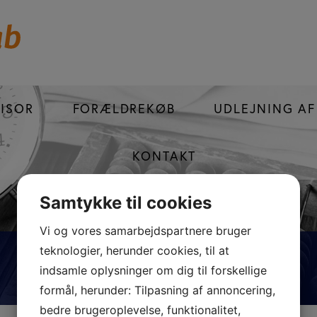
VISOR
FORÆLDREKØB
UDLEJNING A
KONTAKT
Samtykke til cookies
Vi og vores samarbejdspartnere bruger
teknologier, herunder cookies, til at
NYTTIGE LINKS
indsamle oplysninger om dig til forskellige
Links som kan være brugbare
formål, herunder: Tilpasning af annoncering,
bedre brugeroplevelse, funktionalitet,