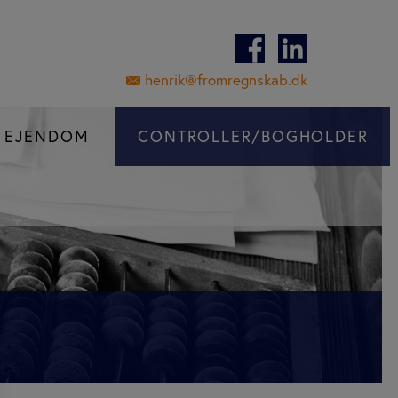
henrik@fromregnskab.dk
F EJENDOM
CONTROLLER/BOGHOLDER